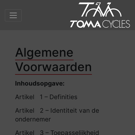
Algemene
Voorwaarden
Inhoudsopgave:
Artikel 1 – Definities
Artikel 2 – Identiteit van de
ondernemer
Artikel 3 – Toepasselijkheid