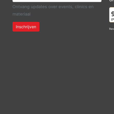
Ontvang updates over events, clinics en
materiaal
Inschrijven
Rev