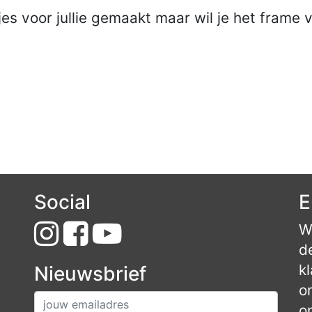
es voor jullie gemaakt maar wil je het frame 
Social
E
W
d
k
Nieuwsbrief
o
o