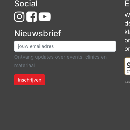
Social
E
W
d
k
Nieuwsbrief
o
o
Ontvang updates over events, clinics en
materiaal
Inschrijven
Rev