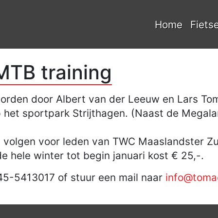
Home
Fiets
MTB training
orden door Albert van der Leeuw en Lars Tom
 het sportpark Strijthagen. (Naast de Megal
te volgen voor leden van TWC Maaslandster Zu
 hele winter tot begin januari kost € 25,-.
45-5413017 of stuur een mail naar
info@tomac