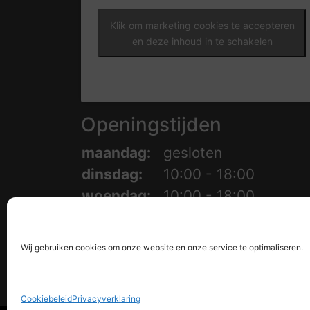
Klik om marketing cookies te accepteren
en deze inhoud in te schakelen
Openingstijden
maandag:
gesloten
dinsdag:
10:00 - 18:00
woendag:
10:00 - 18:00
donderdag:
10:00 - 18:00
vrijdag:
10:00 - 18:00
Wij gebruiken cookies om onze website en onze service te optimaliseren.
zaterdag
10:00 - 17:00
zondag
gesloten
Cookiebeleid
Privacyverklaring