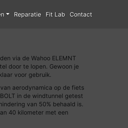
en
Reparatie
Fit Lab
Contact
 worden via de Wahoo ELEMNT
el door te lopen. Gewoon je
klaar voor gebruik.
 van aerodynamica op de fiets
 BOLT in de windtunnel getest
mindering van 50% behaald is.
 van 40 kilometer met een