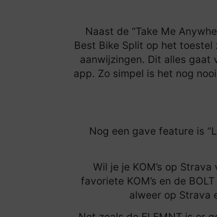
Naast de “Take Me Anywhere
Best Bike Split op het toeste
aanwijzingen. Dit alles gaat 
app. Zo simpel is het nog nooi
Nog een gave feature is “L
Wil je je KOM’s op Strava
favoriete KOM’s en de BOLT b
alweer op Strava e
Net zoals de ELEMNT is er g