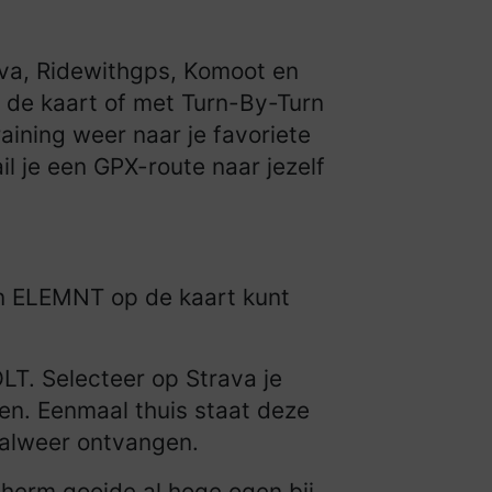
ava, Ridewithgps, Komoot en
p de kaart of met Turn-By-Turn
raining weer naar je favoriete
il je een GPX-route naar jezelf
een ELEMNT op de kaart kunt
LT. Selecteer op Strava je
ren. Eenmaal thuis staat deze
s alweer ontvangen.
herm gooide al hoge ogen bij