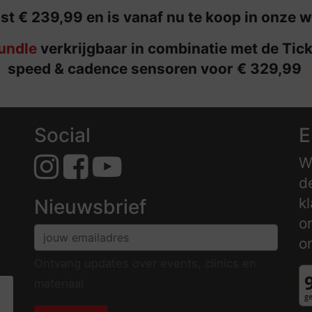
st € 239,99 en is vanaf nu te koop in onze 
undle
verkrijgbaar in combinatie met de Tic
speed & cadence sensoren voor € 329,99
Social
E
W
d
k
Nieuwsbrief
o
o
Ontvang updates over events, clinics en
materiaal