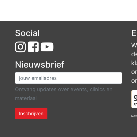
Social
E
W
d
k
Nieuwsbrief
o
o
Ontvang updates over events, clinics en
materiaal
Inschrijven
Rev