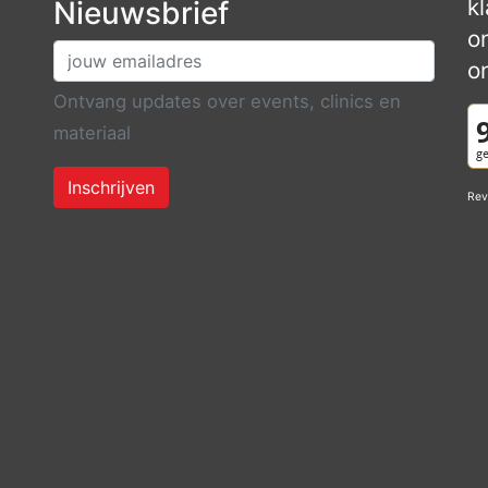
k
Nieuwsbrief
o
o
Ontvang updates over events, clinics en
materiaal
Inschrijven
Rev