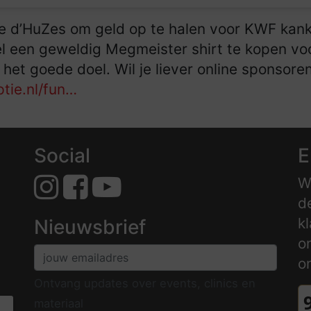
lpe d’HuZes om geld op te halen voor KWF kank
el een geweldig Megmeister shirt te kopen voo
het goede doel. Wil je liever online sponsore
tie.nl/fun…
Social
E
W
d
k
Nieuwsbrief
o
o
Ontvang updates over events, clinics en
materiaal