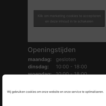
Klik om marketing cookies te accepteren
en deze inhoud in te schakelen
Openingstijden
maandag:
gesloten
dinsdag:
10:00 - 18:00
woendag:
10:00 - 18:00
donderdag:
10:00 - 18:00
vrijdag:
10:00 - 18:00
Wij gebruiken cookies om onze website en onze service te optimaliseren.
zaterdag
10:00 - 17:00
zondag
gesloten