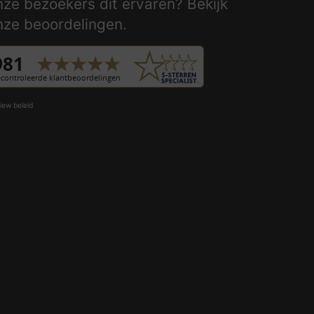
nze bezoekers dit ervaren? Bekijk
nze beoordelingen.
iew beleid