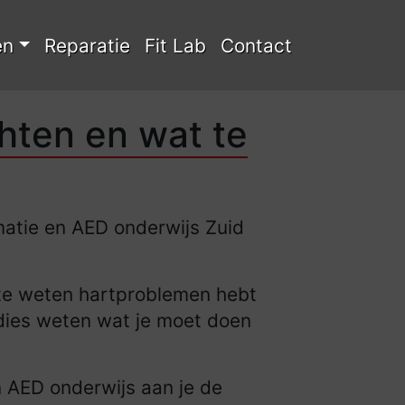
en
Reparatie
Fit Lab
Contact
hten en wat te
atie en AED onderwijs Zuid
f te weten hartproblemen hebt
ddies weten wat je moet doen
n AED onderwijs aan je de