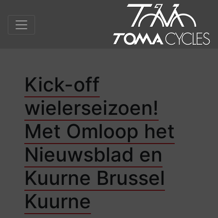
Kick-off
wielerseizoen!
Met Omloop het
Nieuwsblad en
Kuurne Brussel
Kuurne