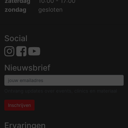
zaterdag
10:00 - 17:00
zondag
gesloten
Social
Nieuwsbrief
Ontvang updates over events, clinics en materiaal
Inschrijven
Ervaringen