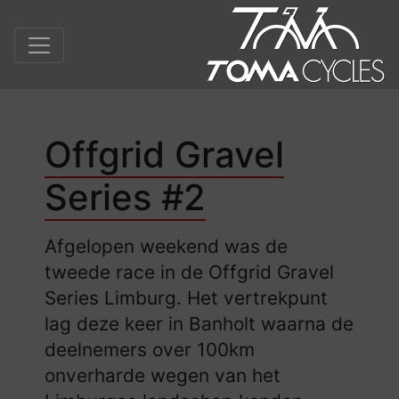
Offgrid Gravel
Series #2
Afgelopen weekend was de
tweede race in de Offgrid Gravel
Series Limburg. Het vertrekpunt
lag deze keer in Banholt waarna de
deelnemers over 100km
onverharde wegen van het