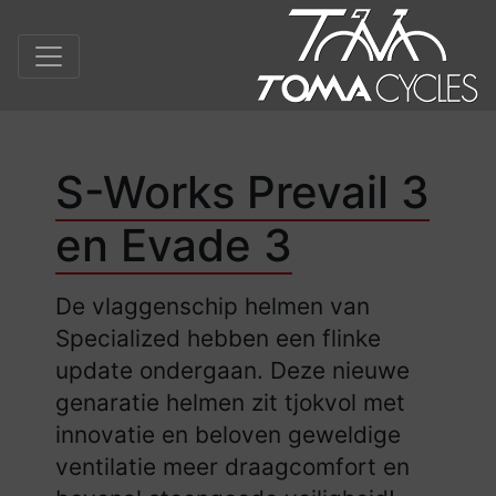
S-Works Prevail 3
en Evade 3
De vlaggenschip helmen van
Specialized hebben een flinke
update ondergaan. Deze nieuwe
genaratie helmen zit tjokvol met
innovatie en beloven geweldige
ventilatie meer draagcomfort en