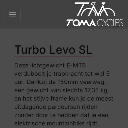
Turbo Levo SL
Deze lichtgewicht E-MTB
verdubbelt je trapkracht tot wel 5
uur. Dankzij de 150mm veerweg,
een gewicht van slechts 17,35 kg
en het stijve frame kun je de meest
uitdagende parcoursen rijden
zonder door te hebben dat je een
elektrische mountainbike rijdt.