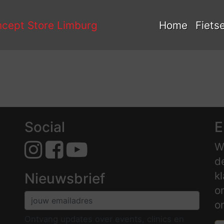
Home
Fiets
Social
E
W
d
k
Nieuwsbrief
o
o
Ontvang updates over events, clinics en